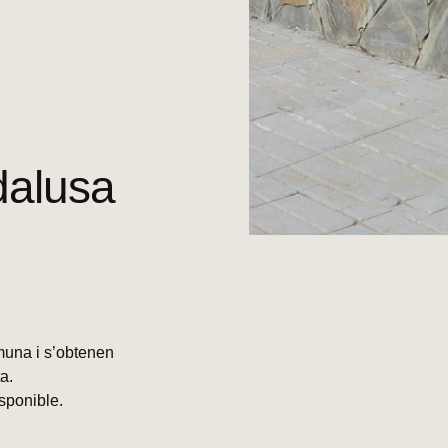
dalusa
una i s’obtenen
a.
isponible.